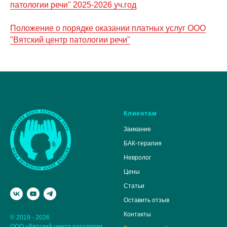
патологии речи" 2025-2026 уч.год
Положение о порядке оказании платных услуг ООО
"Вятский центр патологии речи"
Клиентам
Заикание
БАК-терапия
Невролог
Цены
Статьи
Оставить отзыв
Контакты
© 2019 - 2026
ООО «Вятский центр патологии