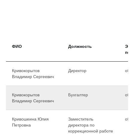
ФИО
Должность
Эле
поч
Кривокорытов
Директор
offi
Владимир Сергеевич
Кривокорытов
Бухгалтер
offi
Владимир Сергеевич
Кривошеина Юлия
Заместитель
offi
Петровна
директора по
коррекционной работе